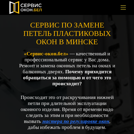
П
е
р
е
СЕРВИС ПО ЗАМЕНЕ
й
ПЕТЕЛЬ ПЛАСТИКОВЫХ
т
ЗАМЕНА ПЕТЕЛЬ НА ПЛАСТИКОВЫХ ОКНАХ
и
ОКОН В МИНСКЕ
к
с
«Сервис-окон.бел»
— качественный и
у
т
профессиональный сервис у Вас дома.
и
Ремонт и замена оконных петель на окнах и
балконных дверях.
Почему приходится
обращаться за помощью и от чего это
происходит?
Происходит это от раскручивания нижней
петли при длительной эксплуатации
оконного изделия. Время от времени надо
следить за этим и при необходимости
вызвать
мастера по регулировке окон
,
дабы избежать проблем в будущем.