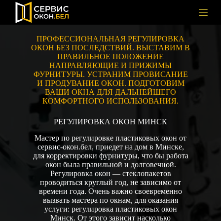
П
е
р
е
ПРОФЕССИОНАЛЬНАЯ РЕГУЛИРОВКА
й
ОКОН БЕЗ ПОСЛЕДСТВИЙ. ВЫСТАВИМ В
т
РЕГУЛИРОВКА ОКОН
ПРАВИЛЬНОЕ ПОЛОЖЕНИЕ
и
НАПРАВЛЯЮЩИЕ И ПРИЖИМЫ
к
ФУРНИТУРЫ. УСТРАНИМ ПРОВИСАНИЕ
с
И ПРОДУВАНИЕ ОКОН. ПОДГОТОВИМ
у
ВАШИ ОКНА ДЛЯ ДАЛЬНЕЙШЕГО
т
КОМФОРТНОГО ИСПОЛЬЗОВАНИЯ.
и
РЕГУЛИРОВКА ОКОН МИНСК
Мастер по регулировке пластиковых окон от
сервис-окон.бел, приедет на дом в Минске,
для корректировки фурнитуры, что бы работа
окон была правильной и долговечной.
Регулировка окон — стеклопакетов
проводиться круглый год, не зависимо от
времени года. Очень важно своевременно
вызвать мастера по окнам, для оказания
услуги: регулировка пластиковых окон
Минск. От этого зависит насколько